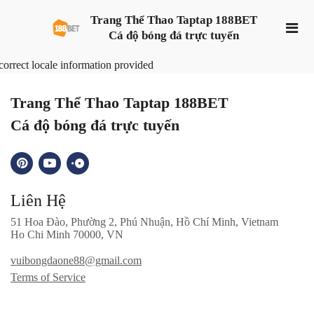
Trang Thể Thao Taptap 188BET
Cá độ bóng đá trực tuyến
correct locale information provided
Trang Thể Thao Taptap 188BET
Cá độ bóng đá trực tuyến
Liên Hệ
51 Hoa Đào, Phường 2, Phú Nhuận, Hồ Chí Minh, Vietnam
Ho Chi Minh 70000, VN
vuibongdaone88@gmail.com
Terms of Service