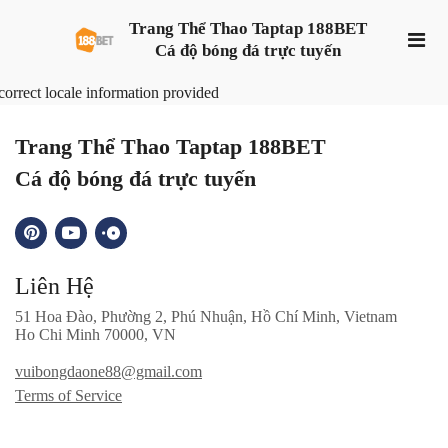
Trang Thể Thao Taptap 188BET
Cá độ bóng đá trực tuyến
correct locale information provided
Trang Thể Thao Taptap 188BET
Cá độ bóng đá trực tuyến
Liên Hệ
51 Hoa Đào, Phường 2, Phú Nhuận, Hồ Chí Minh, Vietnam
Ho Chi Minh 70000, VN
vuibongdaone88@gmail.com
Terms of Service