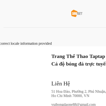
correct locale information provided
Trang Thể Thao Tapta
Cá độ bóng đá trực tuyế
Liên Hệ
51 Hoa Đào, Phường 2, Phú Nhuận,
Ho Chi Minh 70000, VN
vuibongdaone88@gmail.com