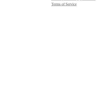
Terms of Service