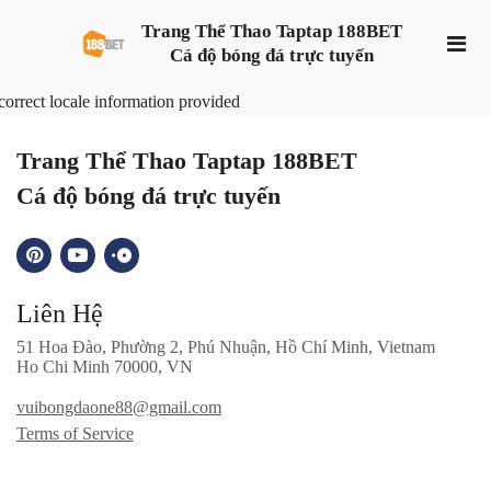
Trang Thể Thao Taptap 188BET
Cá độ bóng đá trực tuyến
correct locale information provided
Trang Thể Thao Taptap 188BET
Cá độ bóng đá trực tuyến
Liên Hệ
51 Hoa Đào, Phường 2, Phú Nhuận, Hồ Chí Minh, Vietnam
Ho Chi Minh 70000, VN
vuibongdaone88@gmail.com
Terms of Service