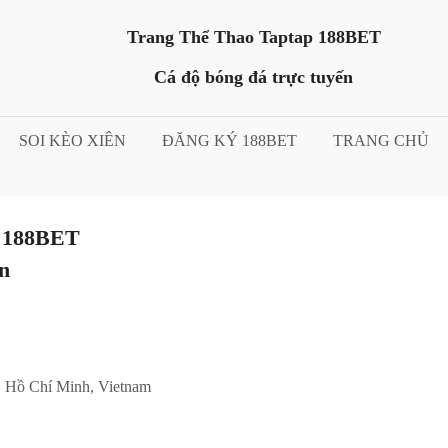
Trang Thể Thao Taptap 188BET
Cá độ bóng đá trực tuyến
SOI KÈO XIÊN
ĐĂNG KÝ 188BET
TRANG CHỦ
p 188BET
n
 Hồ Chí Minh, Vietnam