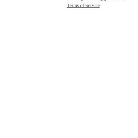
Terms of Service