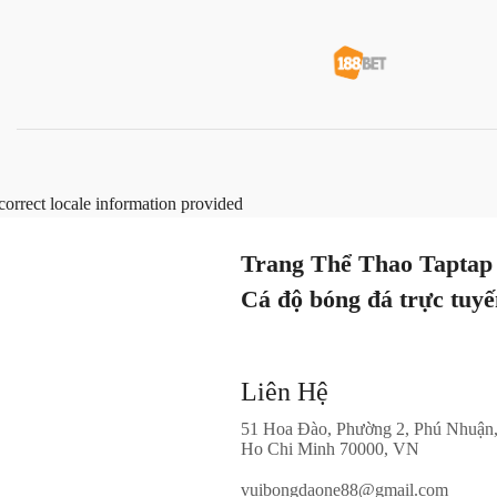
correct locale information provided
Trang Thể Thao Tapta
Cá độ bóng đá trực tuyế
Liên Hệ
51 Hoa Đào, Phường 2, Phú Nhuận,
Ho Chi Minh 70000, VN
vuibongdaone88@gmail.com