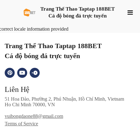
Trang Thể Thao Taptap 188BET
Cá độ bóng đá trực tuyến
correct locale information provided
Trang Thể Thao Taptap 188BET
Cá độ bóng đá trực tuyến
Liên Hệ
51 Hoa Đào, Phường 2, Phú Nhuận, Hồ Chí Minh, Vietnam
Ho Chi Minh 70000, VN
vuibongdaone88@gmail.com
Terms of Service