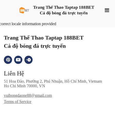
Trang Thể Thao Taptap 188BET
Cá độ bóng đá trực tuyến
correct locale information provided
Trang Thể Thao Taptap 188BET
Cá độ bóng đá trực tuyến
Liên Hệ
51 Hoa Đào, Phường 2, Phú Nhuận, Hồ Chí Minh, Vietnam
Ho Chi Minh 70000, VN
vuibongdaone88@gmail.com
Terms of Service