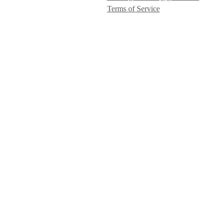
Terms of Service