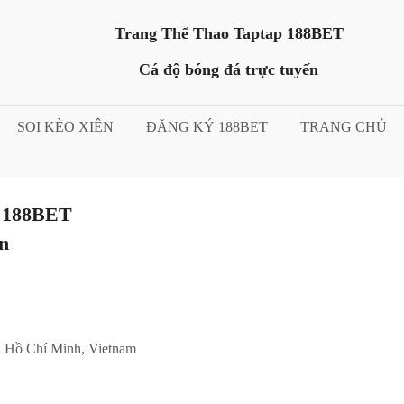
Trang Thể Thao Taptap 188BET
Cá độ bóng đá trực tuyến
SOI KÈO XIÊN
ĐĂNG KÝ 188BET
TRANG CHỦ
p 188BET
n
 Hồ Chí Minh, Vietnam