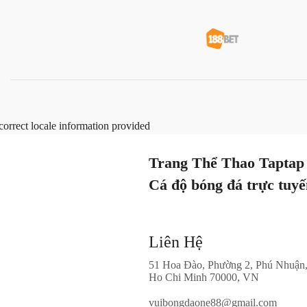
correct locale information provided
Trang Thể Thao Tapta
Cá độ bóng đá trực tuyế
Liên Hệ
51 Hoa Đào, Phường 2, Phú Nhuận,
Ho Chi Minh 70000, VN
vuibongdaone88@gmail.com