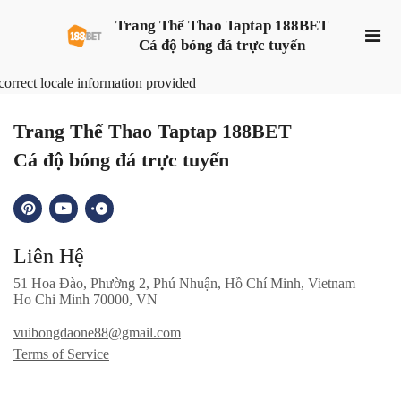
Trang Thể Thao Taptap 188BET
Cá độ bóng đá trực tuyến
correct locale information provided
Trang Thể Thao Taptap 188BET
Cá độ bóng đá trực tuyến
Liên Hệ
51 Hoa Đào, Phường 2, Phú Nhuận, Hồ Chí Minh, Vietnam
Ho Chi Minh 70000, VN
vuibongdaone88@gmail.com
Terms of Service