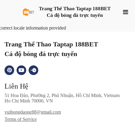
Trang Thể Thao Taptap 188BET
Cá độ bóng đá trực tuyến
correct locale information provided
Trang Thể Thao Taptap 188BET
Cá độ bóng đá trực tuyến
Liên Hệ
51 Hoa Đào, Phường 2, Phú Nhuận, Hồ Chí Minh, Vietnam
Ho Chi Minh 70000, VN
vuibongdaone88@gmail.com
Terms of Service