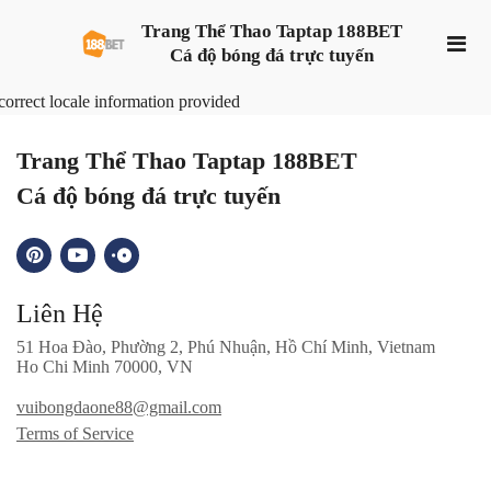
Trang Thể Thao Taptap 188BET
Cá độ bóng đá trực tuyến
correct locale information provided
Trang Thể Thao Taptap 188BET
Cá độ bóng đá trực tuyến
Liên Hệ
51 Hoa Đào, Phường 2, Phú Nhuận, Hồ Chí Minh, Vietnam
Ho Chi Minh 70000, VN
vuibongdaone88@gmail.com
Terms of Service