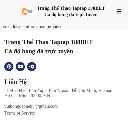
Trang Thể Thao Taptap 188BET
Cá độ bóng đá trực tuyến
correct locale information provided
Trang Thể Thao Taptap 188BET
Cá độ bóng đá trực tuyến
Liên Hệ
51 Hoa Đào, Phường 2, Phú Nhuận, Hồ Chí Minh, Vietnam
Ho Chi Minh 70000, VN
vuibongdaone88@gmail.com
Terms of Service