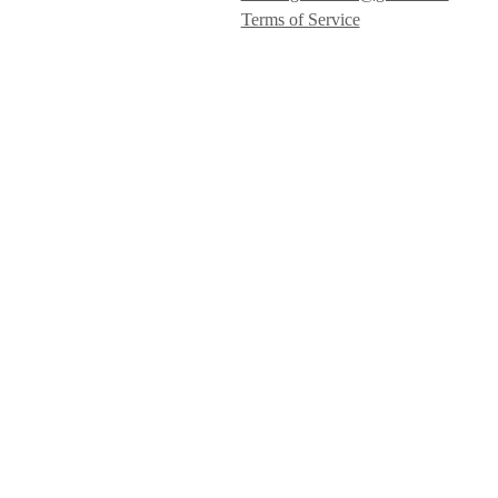
Terms of Service