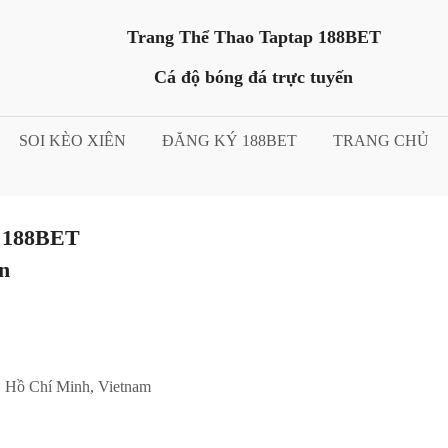
Trang Thể Thao Taptap 188BET
Cá độ bóng đá trực tuyến
SOI KÈO XIÊN
ĐĂNG KÝ 188BET
TRANG CHỦ
p 188BET
n
 Hồ Chí Minh, Vietnam