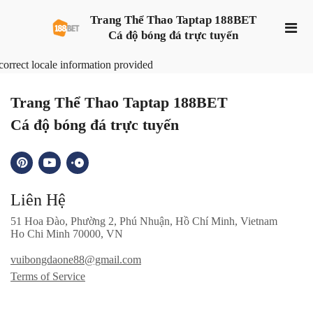
Trang Thể Thao Taptap 188BET
Cá độ bóng đá trực tuyến
correct locale information provided
Trang Thể Thao Taptap 188BET
Cá độ bóng đá trực tuyến
Liên Hệ
51 Hoa Đào, Phường 2, Phú Nhuận, Hồ Chí Minh, Vietnam
Ho Chi Minh 70000, VN
vuibongdaone88@gmail.com
Terms of Service