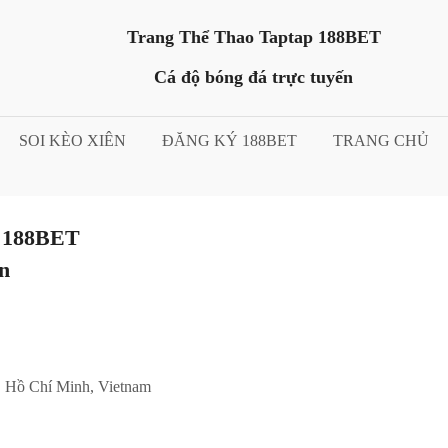
Trang Thể Thao Taptap 188BET
Cá độ bóng đá trực tuyến
SOI KÈO XIÊN
ĐĂNG KÝ 188BET
TRANG CHỦ
p 188BET
n
 Hồ Chí Minh, Vietnam