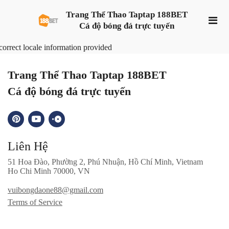
Trang Thể Thao Taptap 188BET
Cá độ bóng đá trực tuyến
correct locale information provided
Trang Thể Thao Taptap 188BET
Cá độ bóng đá trực tuyến
Liên Hệ
51 Hoa Đào, Phường 2, Phú Nhuận, Hồ Chí Minh, Vietnam
Ho Chi Minh 70000, VN
vuibongdaone88@gmail.com
Terms of Service