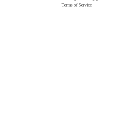
Terms of Service