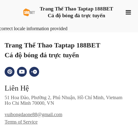
Trang Thể Thao Taptap 188BET
Cá độ bóng đá trực tuyến
correct locale information provided
Trang Thể Thao Taptap 188BET
Cá độ bóng đá trực tuyến
Liên Hệ
51 Hoa Đào, Phường 2, Phú Nhuận, Hồ Chí Minh, Vietnam
Ho Chi Minh 70000, VN
vuibongdaone88@gmail.com
Terms of Service