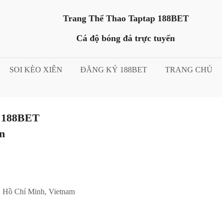
Trang Thể Thao Taptap 188BET
Cá độ bóng đá trực tuyến
SOI KÈO XIÊN
ĐĂNG KÝ 188BET
TRANG CHỦ
p 188BET
n
 Hồ Chí Minh, Vietnam