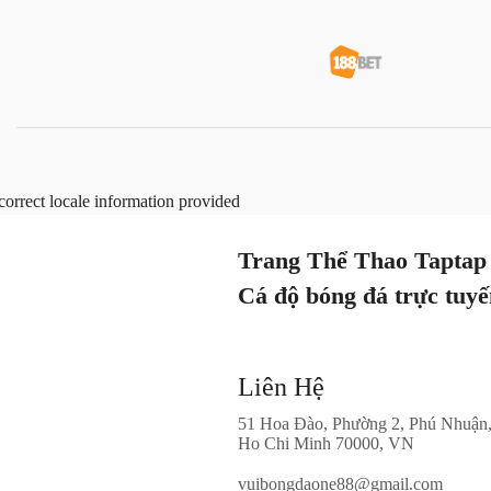
correct locale information provided
Trang Thể Thao Tapta
Cá độ bóng đá trực tuyế
Liên Hệ
51 Hoa Đào, Phường 2, Phú Nhuận,
Ho Chi Minh 70000, VN
vuibongdaone88@gmail.com